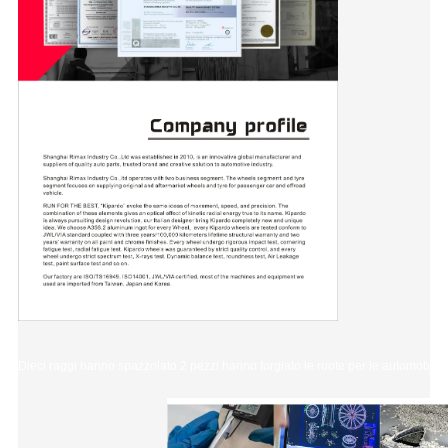
Dieci raggi hanno spazzolato 2 pezzi hanno forgiato le ruote per le automobili d