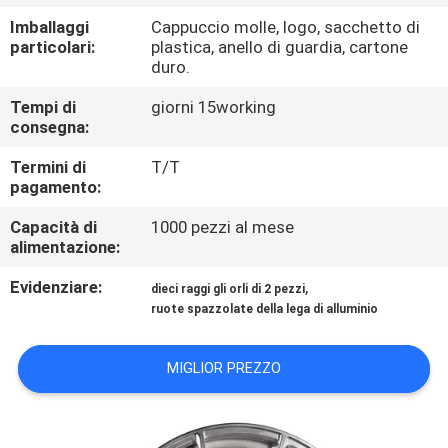
CONTROLLO
Imballaggi
Cappuccio molle, logo, sacchetto di
DI
particolari:
plastica, anello di guardia, cartone
duro.
QUALITÀ
Tempi di
giorni 15working
consegna:
CONTATTICI
Termini di
T/T
pagamento:
RICHIEDA
Capacità di
1000 pezzi al mese
UNA
alimentazione:
CITAZIONE
Evidenziare:
,
dieci raggi gli orli di 2 pezzi
ruote spazzolate della lega di alluminio
MAPPA
MIGLIOR PREZZO
DEL
SITO