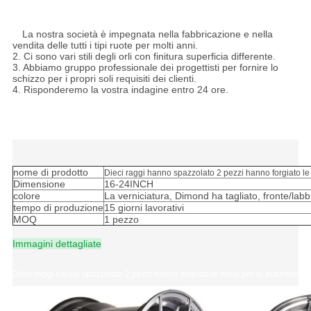
le automobili di lusso
Dieci raggi hanno spazzolato 2 pezzi hanno forgiato le ruote per
le automobili di lusso
1.
La nostra società è impegnata nella fabbricazione e nella
vendita delle tutti i tipi ruote per molti anni.
2. Ci sono vari stili degli orli con finitura superficia differente.
3. Abbiamo gruppo professionale dei progettisti per fornire lo
schizzo per i propri soli requisiti dei clienti.
4. Risponderemo la vostra indagine entro 24 ore.
Dieci raggi hanno spazzolato 2 pezzi hanno forgiato le ruote per
le automobili di lusso
nome di prodotto
Dieci raggi hanno spazzolato 2 pezzi hanno forgiato le 
Dimensione
16-24INCH
colore
La verniciatura, Dimond ha tagliato, fronte/lab
tempo di produzione
15 giorni lavorativi
MOQ
1 pezzo
Immagini dettagliate
Dieci raggi hanno spazzolato 2 pezzi hanno forgiato le ruote per le automobili d