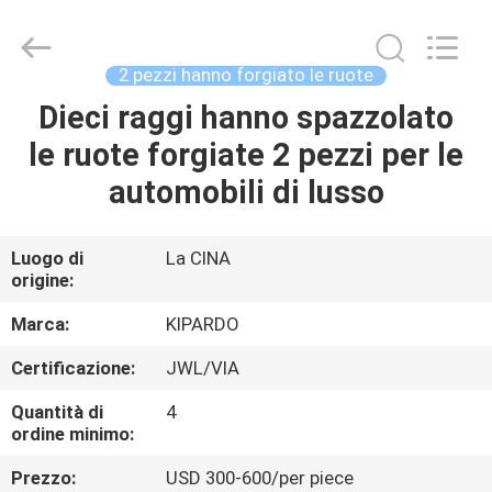
2026
Shanghai
Rimax
Industry
Co.,Ltd.
2 pezzi hanno forgiato le ruote
All
Rights
Dieci raggi hanno spazzolato
CASA
Reserved.
le ruote forgiate 2 pezzi per le
PRODOTTI
automobili di lusso
CIRCA
Luogo di
La CINA
origine:
NOI
Marca:
KIPARDO
GIRO
Certificazione:
JWL/VIA
DELLA
Quantità di
4
FABBRICA
ordine minimo:
Prezzo:
USD 300-600/per piece