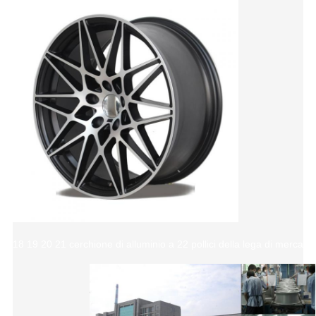
18 19 20 21 cerchione di alluminio a 22 pollici della lega di mercat