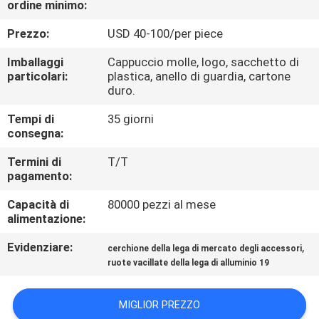
ordine minimo:
CONTROLLO
DI
Prezzo:
USD 40-100/per piece
QUALITÀ
Imballaggi
Cappuccio molle, logo, sacchetto di
particolari:
plastica, anello di guardia, cartone
duro.
CONTATTICI
Tempi di
35 giorni
consegna:
RICHIEDA
Termini di
T/T
UNA
pagamento:
CITAZIONE
Capacità di
80000 pezzi al mese
alimentazione:
MAPPA
Evidenziare:
,
cerchione della lega di mercato degli accessori
DEL
ruote vacillate della lega di alluminio 19
SITO
MIGLIOR PREZZO