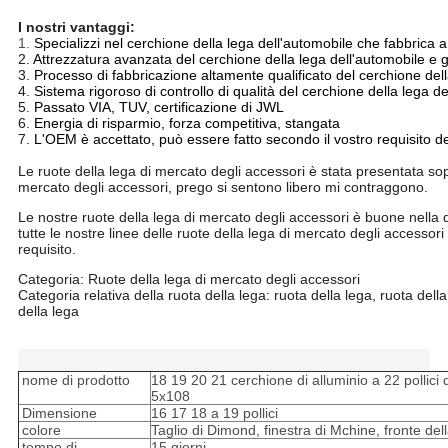
I nostri vantaggi:
1.
Specializzi nel cerchione della lega dell'automobile che fabbrica 
2.
Attrezzatura avanzata del cerchione della lega dell'automobile e 
3.
Processo di fabbricazione altamente qualificato del cerchione dell
4.
Sistema rigoroso di controllo di qualità del cerchione della lega d
5.
Passato VIA, TUV, certificazione di JWL
6.
Energia di risparmio, forza competitiva, stangata
7.
L'OEM è accettato, può essere fatto secondo il vostro requisito de
18 19 20 21 cerchione di alluminio a 22 pollici della lega di mercat
Le ruote della lega di mercato degli accessori è stata presentata sopr
mercato degli accessori, prego si sentono libero mi contraggono.
Le nostre ruote della lega di mercato degli accessori è buone nella 
tutte le nostre linee delle ruote della lega di mercato degli accesso
requisito.
Categoria: Ruote della lega di mercato degli accessori
Categoria relativa della ruota della lega: ruota della lega, ruota dell
della lega
18 19 20 21 cerchione di alluminio a 22 pollici della lega di mercat
nome di prodotto
18 19 20 21 cerchione di alluminio a 22 pollici
5x108
Dimensione
16 17 18 a 19 pollici
colore
Taglio di Dimond, finestra di Mchine, fronte del
tempo di
15 giorni