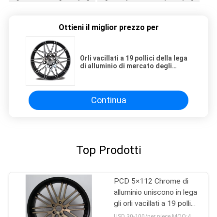
Ottieni il miglior prezzo per
Orli vacillati a 19 pollici della lega
di alluminio di mercato degli
accessori
Continua
Top Prodotti
PCD 5×112 Chrome di
alluminio uniscono in lega
gli orli vacillati a 19 pollici
per il bmw 3 serie
USD 30-100/per piece MOQ:4