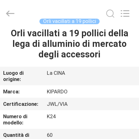
2026
Shanghai
Rimax
Industry
Co.,Ltd.
Orli vacillati a 19 pollici
All
Rights
Orli vacillati a 19 pollici della
CASA
Reserved.
lega di alluminio di mercato
PRODOTTI
degli accessori
CIRCA
Luogo di
La CINA
origine:
NOI
Marca:
KIPARDO
GIRO
Certificazione:
JWL/VIA
DELLA
Numero di
K24
FABBRICA
modello:
Quantità di
60