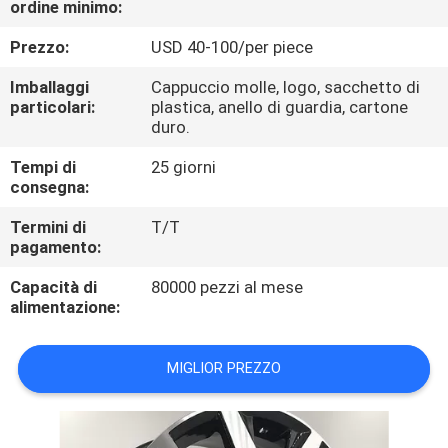
ordine minimo:
CONTROLLO
DI
Prezzo:
USD 40-100/per piece
QUALITÀ
Imballaggi
Cappuccio molle, logo, sacchetto di
particolari:
plastica, anello di guardia, cartone
duro.
CONTATTICI
Tempi di
25 giorni
consegna:
RICHIEDA
Termini di
T/T
UNA
pagamento:
CITAZIONE
Capacità di
80000 pezzi al mese
alimentazione:
MAPPA
MIGLIOR PREZZO
DEL
SITO