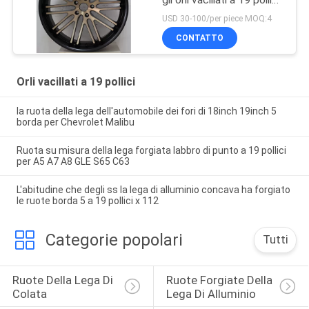
per il bmw 3 serie
USD 30-100/per piece MOQ:4
CONTATTO
Orli vacillati a 19 pollici
la ruota della lega dell'automobile dei fori di 18inch 19inch 5
borda per Chevrolet Malibu
Ruota su misura della lega forgiata labbro di punto a 19 pollici
per A5 A7 A8 GLE S65 C63
L'abitudine che degli ss la lega di alluminio concava ha forgiato
le ruote borda 5 a 19 pollici x 112
Categorie popolari
Tutti
Ruote Della Lega Di 
Ruote Forgiate Della 
Colata
Lega Di Alluminio