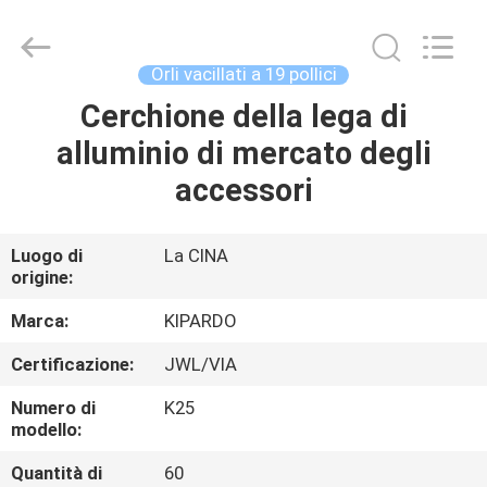
2026
Shanghai
Rimax
Industry
Co.,Ltd.
Orli vacillati a 19 pollici
All
Rights
Cerchione della lega di
CASA
Reserved.
alluminio di mercato degli
PRODOTTI
accessori
CIRCA
Luogo di
La CINA
origine:
NOI
Marca:
KIPARDO
GIRO
Certificazione:
JWL/VIA
DELLA
Numero di
K25
FABBRICA
modello:
Quantità di
60