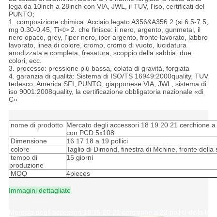
lega da 10inch a 28inch con VIA, JWL, il TUV, l'iso, certificati del
PUNTO;
1. composizione chimica: Acciaio legato A356&A356.2 (si 6.5-7.5,
mg 0.30-0.45, Ti
2. che finisce: il nero, argento, gunmetal, il
<0>
nero opaco, grey, l'iper nero, iper argento, fronte lavorato, labbro
lavorato, linea di colore, cromo, cromo di vuoto, lucidatura
anodizzata e completa, fresatura, scoppio della sabbia, due
colori, ecc.
3. processo: pressione più bassa, colata di gravità, forgiata
4. garanzia di qualità: Sistema di ISO/TS 16949:2000quality, TUV
tedesco, America SFI, PUNTO, giapponese VIA, JWL, sistema di
iso 9001:2008quality, la certificazione obbligatoria nazionale «di
C»
nome di prodotto
Mercato degli accessori 18 19 20 21 cerchione a 22
con PCD 5x108
Dimensione
16 17 18 a 19 pollici
colore
Taglio di Dimond, finestra di Mchine, fronte della
tempo di
15 giorni
produzione
MOQ
4pieces
Immagini dettagliate
Mercato degli accessori 18 19 20 21 cerchione a 22 pollici della le