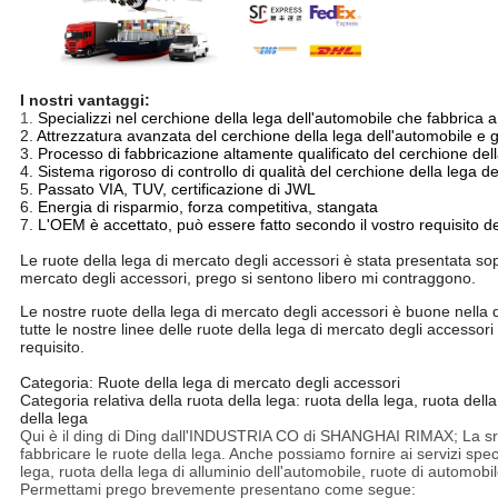
Mercato degli accessori 18 19 20 21 cerchione a 22 pollici della le
I nostri vantaggi:
1.
Specializzi nel cerchione della lega dell'automobile che fabbrica 
2.
Attrezzatura avanzata del cerchione della lega dell'automobile e 
3.
Processo di fabbricazione altamente qualificato del cerchione dell
4.
Sistema rigoroso di controllo di qualità del cerchione della lega d
5.
Passato VIA, TUV, certificazione di JWL
6.
Energia di risparmio, forza competitiva, stangata
7.
L'OEM è accettato, può essere fatto secondo il vostro requisito de
Mercato degli accessori 18 19 20 21 cerchione a 22 pollici della le
Le ruote della lega di mercato degli accessori è stata presentata sopr
mercato degli accessori, prego si sentono libero mi contraggono.
Le nostre ruote della lega di mercato degli accessori è buone nella 
tutte le nostre linee delle ruote della lega di mercato degli accesso
requisito.
Mercato degli accessori 18 19 20 21 cerchione a 22 pollici della le
Categoria: Ruote della lega di mercato degli accessori
Categoria relativa della ruota della lega: ruota della lega, ruota dell
della lega
Qui è il ding di Ding dall'INDUSTRIA CO di SHANGHAI RIMAX; La srl
fabbricare le ruote della lega. Anche possiamo fornire ai servizi specia
lega, ruota della lega di alluminio dell'automobile, ruote di automobil
Permettami prego brevemente presentano come segue: