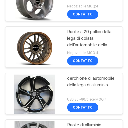
PRIVACY
Negoziabile MOQ:4
CONTATTO
POLICY
70
Ruote di MAG di
Ruote a 20 pollici della
lega di colata
mercato degli
dell'automobile della
sostituzione 20x9
accessori
Negoziabile MOQ:4
dell'OEM
CONTATTO
cerchione di automobile
88
della lega di alluminio
orli di 4x4 Off Road
USD 30~80/piece MOQ:4
CONTATTO
Ruote di alluminio