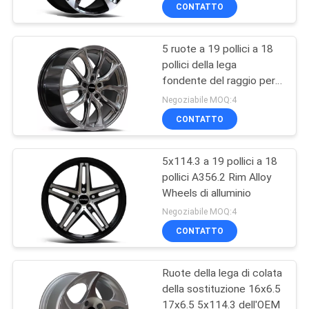
CONTROLLO
CONTATTO
DI
5 ruote a 19 pollici a 18
QUALITÀ
10
pollici della lega
fondente del raggio per
Ruote della lega
CONTATTICI
l'automobile
Negoziabile MOQ:4
formate flusso
CONTATTO
RICHIEDA
5x114.3 a 19 pollici a 18
UNA
pollici A356.2 Rim Alloy
CITAZIONE
Wheels di alluminio
47
Negoziabile MOQ:4
Ruote della lega
MAPPA
CONTATTO
DEL
della replica
Ruote della lega di colata
SITO
della sostituzione 16x6.5
17x6.5 5x114.3 dell'OEM