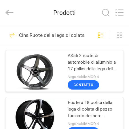
2026
Shanghai
Rimax
Prodotti
Industry
Co.,Ltd.
All
Rights
CASA
Reserved.
62
Cina Ruote della lega di colata
Ruote della lega di
PRODOTTI
colata
A356.2 ruote di
automobile di alluminio a
CIRCA
17 pollici della lega della
NOI
colata 5x127
Negoziabile MOQ:4
CONTATTO
51
GIRO
Ruote forgiate della
Ruote a 18 pollici della
DELLA
lega di colata di pezzo
FABBRICA
lega di alluminio
fucinato del nero
dell'OEM 5X120 5x112
Negoziabile MOQ:4