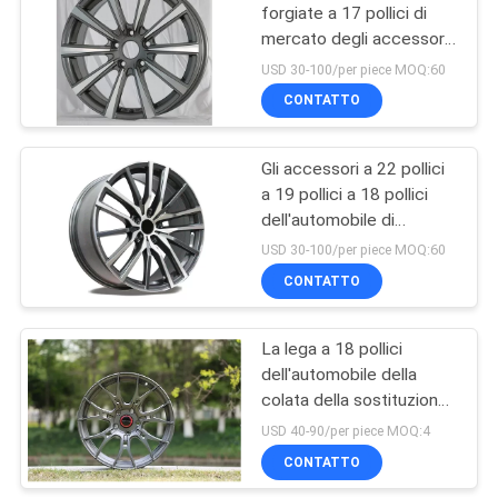
forgiate a 17 pollici di
mercato degli accessori
6
nero dell'automobile delle
USD 30-100/per piece MOQ:60
ruote nere della lega
Monoblock ha
CONTATTO
forgiato le ruote
Gli accessori a 22 pollici
a 19 pollici a 18 pollici
dell'automobile di
Kipardo uniscono in lega i
USD 30-100/per piece MOQ:60
cerchioni con JWL VIA
CONTATTO
7
diplomato
2 pezzi hanno
La lega a 18 pollici
dell'automobile della
forgiato le ruote
colata della sostituzione
di TUV Kipardo borda la
USD 40-90/per piece MOQ:4
rifinitura lavorata
CONTATTO