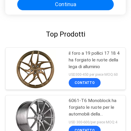
Continua
Top Prodotti
il foro a 19 pollici 17 18 4
ha forgiato le ruote della
lega di alluminio
USD300-450 per piece MOQ:60
CONTATTO
6061-T6 Monoblock ha
forgiato le ruote per le
automobili della
prestazione
USD 300-600/per piece MOQ:4
CONTATTO