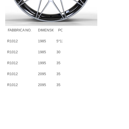
FABBRICA NO.
DIMENSIONE
PCD
ET
CB
R1012
1985
5*120
30
72,6
R1012
1985
30
5*120
72,56
R1012
1995
35
5*120
72,56
R1012
2095
35
5*120
72,56
R1012
2095
35
5*112
66,56