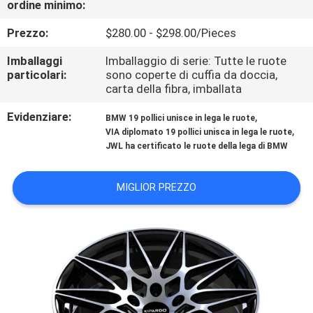
ordine minimo:
CONTROLLO
DI
Prezzo:
$280.00 - $298.00/Pieces
QUALITÀ
Imballaggi
Imballaggio di serie: Tutte le ruote
particolari:
sono coperte di cuffia da doccia,
carta della fibra, imballata
CONTATTICI
Evidenziare:
,
BMW 19 pollici unisce in lega le ruote
,
VIA diplomato 19 pollici unisca in lega le ruote
RICHIEDA
JWL ha certificato le ruote della lega di BMW
UNA
MIGLIOR PREZZO
CITAZIONE
MAPPA
DEL
SITO