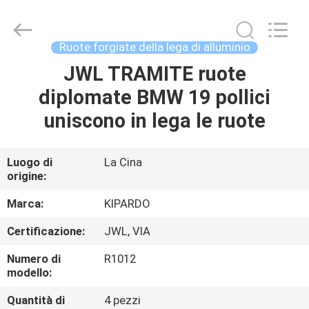
2026
Shanghai
Rimax
Industry
Co.,Ltd.
Ruote forgiate della lega di alluminio
All
Rights
JWL TRAMITE ruote
CASA
Reserved.
diplomate BMW 19 pollici
PRODOTTI
uniscono in lega le ruote
CIRCA
Luogo di
La Cina
origine:
NOI
Marca:
KIPARDO
GIRO
Certificazione:
JWL, VIA
DELLA
Numero di
R1012
FABBRICA
modello:
Quantità di
4 pezzi