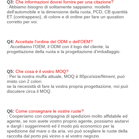
Q3:
Che informazioni dovrei fornire per una citazione?
: Abbiamo bisogno di solitamente sappiamo: modello 
dell'automobile e la dimensione della ruota, PCD, CB quantità 
ET (contrappeso), di colore e di ordine per fare un quoation 
corretto per voi.
Q4:
Accettate l'ordine del ODM o dell'OEM?
 : Accettiamo l'OEM, il ODM con il logo del cliente, la 
progettazione della ruota e la progettazione d'imballaggio.
Q5:
Che cosa è il vostro MOQ?
: Per la nostra muffa attuale, MOQ è 80pcs/size/fitment, può 
misto con 2 colori.
se la necessità di fare la vostra propria progettazione, noi può 
discutere circa il MOQ.
Q6:
Come consegnare le vostre ruote?
: Cooperiamo con compagnia di spedizioni molto affidabile ed 
agente, se non avete vostro proprio agente, possiamo aiutarvi 
e dargli i suggerimenti ed il modo più economico per la 
spedizione dal mare o da aria, voi può scegliere le ruote della 
raccolta dal porto più vicino o al vostro negozio.