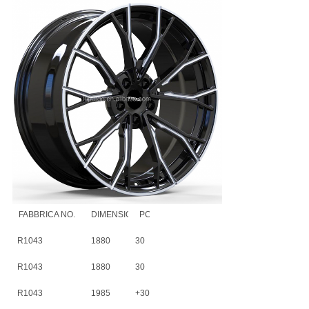
FABBRICA NO.
DIMENSIONE
PCD
ET
CB
R1043
1880
30
5*120
72,56
R1043
1880
30
5*112
66,5
R1043
1985
+30
5X120
72,56