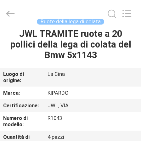
2026
Shanghai
Rimax
Industry
Co.,Ltd.
Ruote della lega di colata
All
Rights
JWL TRAMITE ruote a 20
CASA
Reserved.
pollici della lega di colata del
PRODOTTI
Bmw 5x1143
CIRCA
Luogo di
La Cina
origine:
NOI
Marca:
KIPARDO
GIRO
Certificazione:
JWL, VIA
DELLA
Numero di
R1043
FABBRICA
modello:
Quantità di
4 pezzi