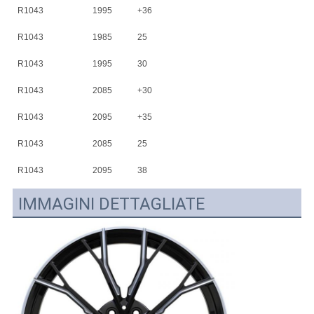
R1043
1995
+36
5X120
72,56
R1043
1985
25
5X112
66,6
R1043
1995
30
5X112
66,6
R1043
2085
+30
5X120
72,56
R1043
2095
+35
5X120
72,56
R1043
2085
25
5X112
66,6
R1043
2095
38
5X112
66,6
IMMAGINI DETTAGLIATE