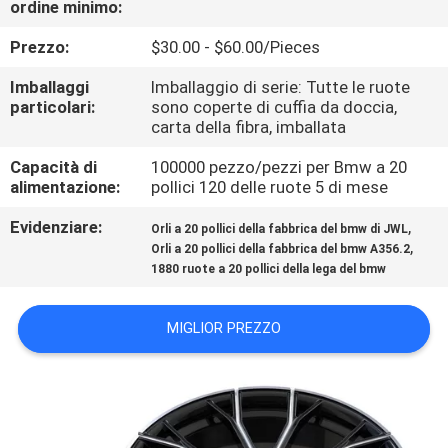
ordine minimo:
CONTROLLO
DI
Prezzo:
$30.00 - $60.00/Pieces
QUALITÀ
Imballaggi
Imballaggio di serie: Tutte le ruote
particolari:
sono coperte di cuffia da doccia,
carta della fibra, imballata
CONTATTICI
Capacità di
100000 pezzo/pezzi per Bmw a 20
alimentazione:
pollici 120 delle ruote 5 di mese
RICHIEDA
Evidenziare:
,
Orli a 20 pollici della fabbrica del bmw di JWL
UNA
,
Orli a 20 pollici della fabbrica del bmw A356.2
1880 ruote a 20 pollici della lega del bmw
CITAZIONE
MIGLIOR PREZZO
MAPPA
DEL
SITO