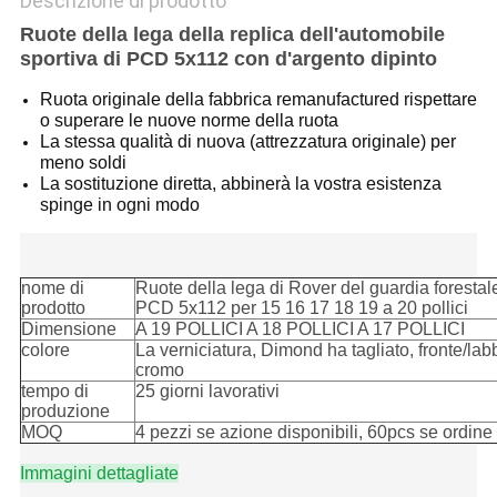
Descrizione di prodotto
Ruote della lega della replica dell'automobile
sportiva di PCD 5x112 con d'argento dipinto
Ruota originale della fabbrica remanufactured rispettare
o superare le nuove norme della ruota
La stessa qualità di nuova (attrezzatura originale) per
meno soldi
La sostituzione diretta, abbinerà la vostra esistenza
spinge in ogni modo
19 a 20 pollici
nome di
Ruote della lega di Rover del guardia forestale
prodotto
PCD 5x112 per 15 16 17 18 19 a 20 pollici
Dimensione
A 19 POLLICI A 18 POLLICI A 17 POLLICI
colore
La verniciatura, Dimond ha tagliato, fronte/lab
cromo
tempo di
25 giorni lavorativi
produzione
MOQ
4 pezzi se azione disponibili, 60pcs se ordine
Immagini dettagliate