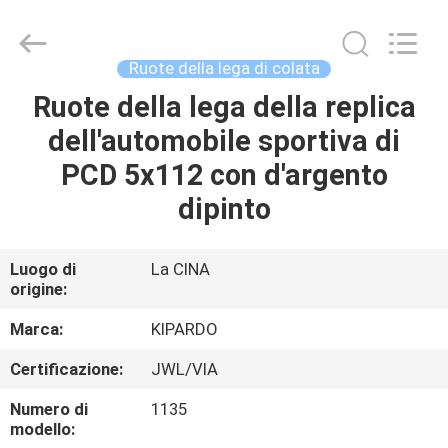
2026
Shanghai
Rimax
Industry
Co.,Ltd.
Ruote della lega di colata
All
Rights
Ruote della lega della replica
CASA
Reserved.
dell'automobile sportiva di
PRODOTTI
PCD 5x112 con d'argento
dipinto
CIRCA
NOI
Luogo di
La CINA
origine:
GIRO
Marca:
KIPARDO
DELLA
Certificazione:
JWL/VIA
FABBRICA
Numero di
1135
modello: