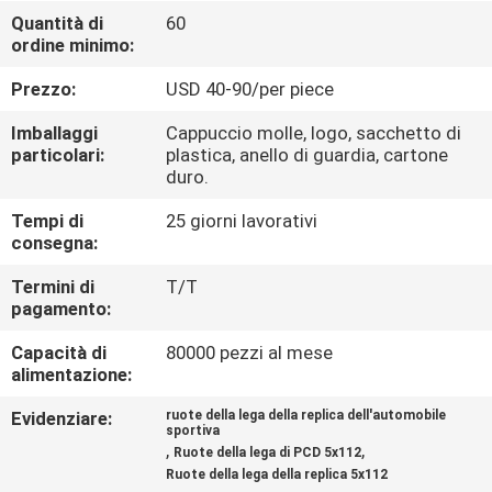
CONTROLLO
Quantità di
60
ordine minimo:
DI
QUALITÀ
Prezzo:
USD 40-90/per piece
Imballaggi
Cappuccio molle, logo, sacchetto di
CONTATTICI
particolari:
plastica, anello di guardia, cartone
duro.
Tempi di
25 giorni lavorativi
RICHIEDA
consegna:
UNA
Termini di
T/T
CITAZIONE
pagamento:
Capacità di
80000 pezzi al mese
MAPPA
alimentazione:
DEL
Evidenziare:
ruote della lega della replica dell'automobile
sportiva
SITO
,
,
Ruote della lega di PCD 5x112
Ruote della lega della replica 5x112