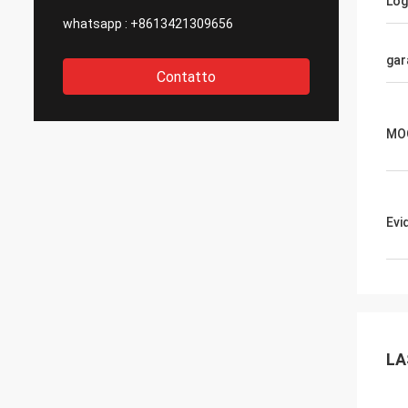
Lo
whatsapp :
+8613421309656
gar
Contatto
MO
Evi
LA