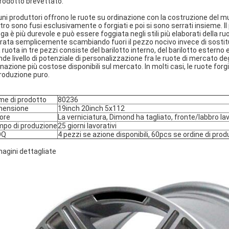
Prodotto brevettato.
ni produttori offrono le ruote su ordinazione con la costruzione del multi
tro sono fusi esclusivamente o forgiati e poi si sono serrati insieme. Il
lega è più durevole e può essere foggiata negli stili più elaborati della
arata semplicemente scambiando fuori il pezzo nocivo invece di sostitu
ruota in tre pezzi consiste del barilotto interno, del barilotto esterno e
nde livello di potenziale di personalizzazione fra le ruote di mercato deg
inazione più costose disponibili sul mercato. In molti casi, le ruote forg
produzione puro.
e di prodotto
80236
mensione
19inch 20inch 5x112
ore
La verniciatura, Dimond ha tagliato, fronte/labbro l
po di produzione
25 giorni lavorativi
OQ
4 pezzi se azione disponibili, 60pcs se ordine di pro
agini dettagliate