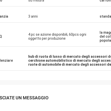
go
su misura
carton
anzia
3 anni
standa
la mag
4 pc se azione disponibili, 60pcs ogni
Q
del co
oggetto per produzione
popola
hub di ruota di lusso di mercato degli accessori d
denziare
cerchione automobilistico di mercato degli acces
ruote di automobile di mercato degli accessori del
SCIATE UN MESSAGGIO