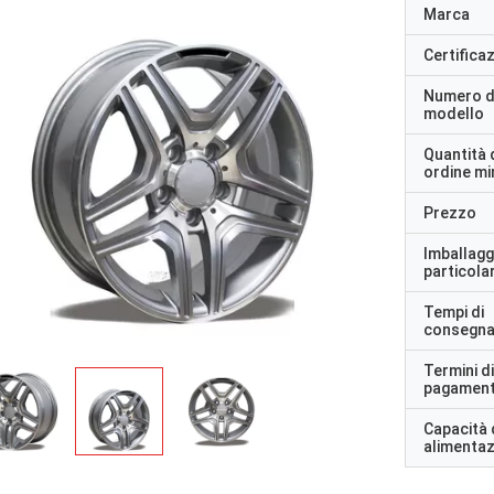
Marca
Certifica
Numero d
modello
Quantità 
ordine m
Prezzo
Imballagg
particolar
Tempi di
consegn
Termini di
pagamen
Capacità 
alimenta