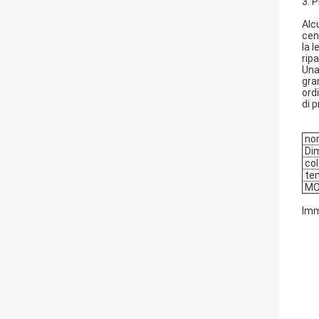
3. 
Alcu
cen
la 
rip
Una 
gra
ord
di 
nom
Di
col
tem
M
Imm