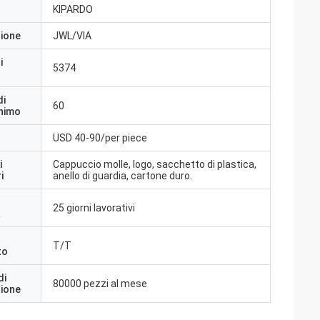
KIPARDO
zione
JWL/VIA
i
5374
di
60
inimo
USD 40-90/per piece
i
Cappuccio molle, logo, sacchetto di plastica,
i
anello di guardia, cartone duro.
25 giorni lavorativi
a
T/T
to
di
80000 pezzi al mese
zione