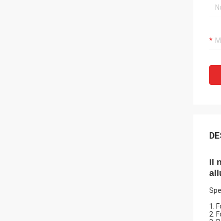
DE
Il
al
Spe
1. 
2. 