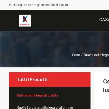
Puoi scegliere tra i migliori prodotti di qualità
CAS
Casa
/
Ruote della lega
Tutti I Prodotti
Ce
lu
Ruote della lega di colata
Ruote forgiate della lega di alluminio