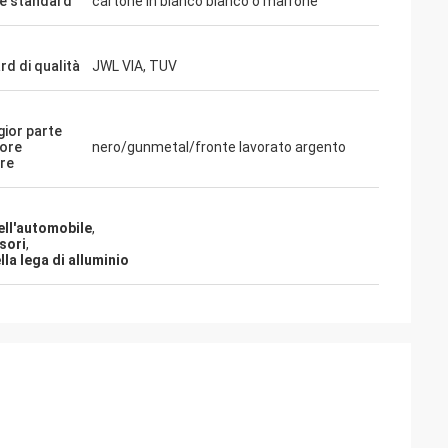
e standard
cartone in bianco bianco o marrone
rd di qualità
JWL VIA, TUV
gior parte
lore
nero/gunmetal/fronte lavorato argento
re
ell'automobile
,
sori
,
la lega di alluminio