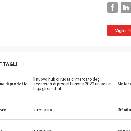
Miglior 
Lucas Mendes
TTAGLI
impressionante, buona qualità e
tazione piacevole. grazie per la
Il nuovo hub di ruota di mercato degli
risposta e servizio rapidi
e di prodotto
accessori di progettazione 2020 unisce in
Materi
lega gli orli di al
ore
su misura
Rifinit