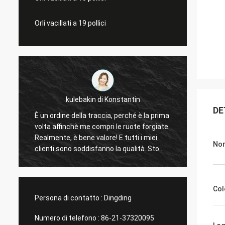
Orli vacillati a 19 pollici
kulebakin di Konstantin
DE
È un ordine della traccia, perché è la prima
ruota 
volta affinchè me compri le ruote forgiate.
proget
Realmente, è bene valore! E tutti i miei
vostri 
Nom
clienti sono soddisfanno la qualità. Sto
spianando un nuovo ordine, la consegna
veloce stessa di Shanghai Rimax, io credo
che tutto possa essere finito prima della
Col
festa cinese!
Persona di contatto :
Dingding
Numero di telefono :
86-21-37320095