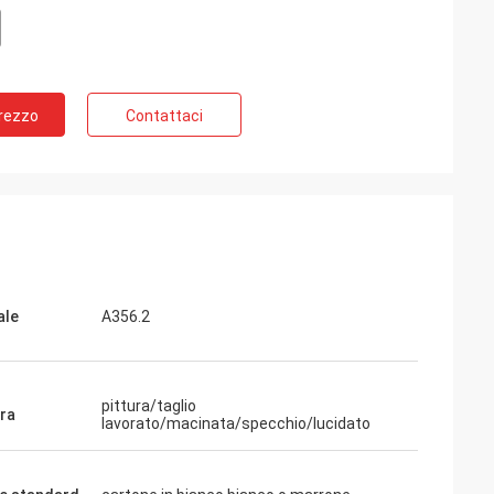
Prezzo
Contattaci
ale
A356.2
pittura/taglio
ura
lavorato/macinata/specchio/lucidato