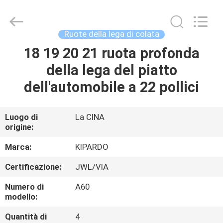
2026
Shanghai
Rimax
Industry
Co.,Ltd.
Ruote della lega di colata
All
Rights
18 19 20 21 ruota profonda
CASA
Reserved.
della lega del piatto
PRODOTTI
dell'automobile a 22 pollici
CIRCA
Luogo di
La CINA
origine:
NOI
Marca:
KIPARDO
GIRO
Certificazione:
JWL/VIA
DELLA
Numero di
A60
FABBRICA
modello:
Quantità di
4