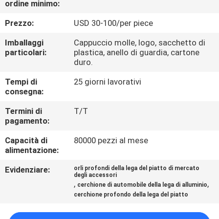
ordine minimo:
CONTROLLO
DI
Prezzo:
USD 30-100/per piece
QUALITÀ
Imballaggi
Cappuccio molle, logo, sacchetto di
particolari:
plastica, anello di guardia, cartone
duro.
CONTATTICI
Tempi di
25 giorni lavorativi
consegna:
RICHIEDA
Termini di
T/T
UNA
pagamento:
CITAZIONE
Capacità di
80000 pezzi al mese
alimentazione:
MAPPA
Evidenziare:
orli profondi della lega del piatto di mercato
degli accessori
DEL
,
,
cerchione di automobile della lega di alluminio
cerchione profondo della lega del piatto
SITO