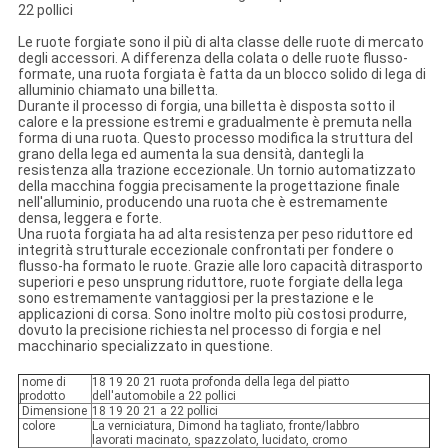
22 pollici
Le ruote forgiate sono il più di alta classe delle ruote di mercato
degli accessori. A differenza della colata o delle ruote flusso-
formate, una ruota forgiata è fatta da un blocco solido di lega di
alluminio chiamato una billetta.
Durante il processo di forgia, una billetta è disposta sotto il
calore e la pressione estremi e gradualmente è premuta nella
forma di una ruota. Questo processo modifica la struttura del
grano della lega ed aumenta la sua densità, dantegli la
resistenza alla trazione eccezionale. Un tornio automatizzato
della macchina foggia precisamente la progettazione finale
nell'alluminio, producendo una ruota che è estremamente
densa, leggera e forte.
Una ruota forgiata ha ad alta resistenza per peso riduttore ed
integrità strutturale eccezionale confrontati per fondere o
flusso-ha formato le ruote. Grazie alle loro capacità ditrasporto
superiori e peso unsprung riduttore, ruote forgiate della lega
sono estremamente vantaggiosi per la prestazione e le
applicazioni di corsa. Sono inoltre molto più costosi produrre,
dovuto la precisione richiesta nel processo di forgia e nel
macchinario specializzato in questione.
nome di
18 19 20 21 ruota profonda della lega del piatto
prodotto
dell'automobile a 22 pollici
Dimensione
18 19 20 21 a 22 pollici
colore
La verniciatura, Dimond ha tagliato, fronte/labbro
lavorati macinato, spazzolato, lucidato, cromo