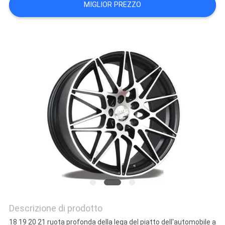
MIGLIOR PREZZO
PRIVACY
POLICY
Descrizione di prodotto
18 19 20 21 ruota profonda della lega del piatto dell'automobile a