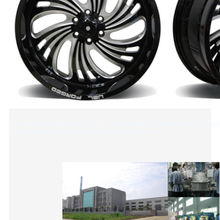
Le ruote della lega di PCD 139,7 da vendere 6 forano il suv a 20 poll
progettazione fuori strada delle ruote di nuova