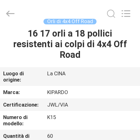
2026
Shanghai
Rimax
Industry
Co.,Ltd.
Orli di 4x4 Off Road
All
Rights
16 17 orli a 18 pollici
CASA
Reserved.
resistenti ai colpi di 4x4 Off
PRODOTTI
Road
CIRCA
Luogo di
La CINA
origine:
NOI
Marca:
KIPARDO
GIRO
Certificazione:
JWL/VIA
DELLA
Numero di
K15
FABBRICA
modello:
Quantità di
60