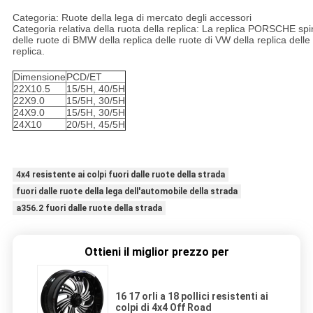
Categoria: Ruote della lega di mercato degli accessori
Categoria relativa della ruota della replica: La replica PORSCHE spi
delle ruote di BMW della replica delle ruote di VW della replica 
replica.
Ruote a 18 pollici a 16 pollici fuori strada a 17 pollici di misura d
Dimensione
PCD/ET
22X10.5
15/5H, 40/5H
22X9.0
15/5H, 30/5H
24X9.0
15/5H, 30/5H
24X10
20/5H, 45/5H
Ruote a 18 pollici a 16 pollici fuori strada a 17 pollici di misura d
4x4 resistente ai colpi fuori dalle ruote della strada
fuori dalle ruote della lega dell'automobile della strada
a356.2 fuori dalle ruote della strada
Ottieni il miglior prezzo per
16 17 orli a 18 pollici resistenti ai
colpi di 4x4 Off Road