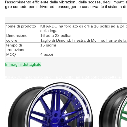
l'assorbimento efficiente delle vibrazioni, delle scosse, degli impat
giro comodo per il driver ed i passeggeri e conservante il sistema di
KIPARDO ha forgiato gli orli a 18 pollici ad a 24 pollici progetta le ruo
nome di prodotto
KIPARDO ha forgiato gli orli a 18 pollici ad a 24 po
della lega
Dimensione
16 ad a 22 pollici
colore
Taglio di Dimond, finestra di Mchine, fronte dell
tempo di
15 giorni
produzione
MOQ
4 pezzi
Immagini dettagliate
KIPARDO ha forgiato gli orli a 18 pollici ad a 24 pollici progetta le ruo