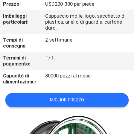
CONTROLLO
Prezzo:
USD200-300 per piece
DI
Imballaggi
Cappuccio molle, logo, sacchetto di
particolari:
plastica, anello di guardia, cartone
QUALITÀ
duro.
Tempi di
2 settimane
CONTATTICI
consegna:
Termini di
T/T
RICHIEDA
pagamento:
UNA
Capacità di
80000 pezzi al mese
CITAZIONE
alimentazione:
MIGLIOR PREZZO
MAPPA
DEL
SITO