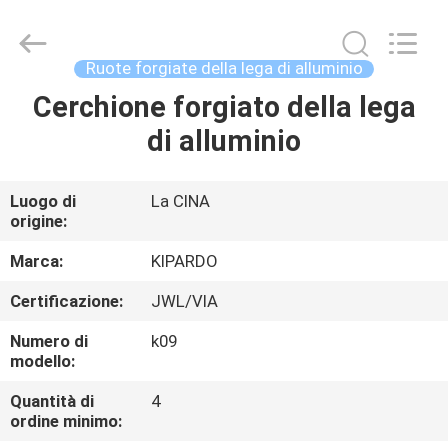
2026
Shanghai
Rimax
Industry
Co.,Ltd.
Ruote forgiate della lega di alluminio
All
Rights
Cerchione forgiato della lega
CASA
Reserved.
di alluminio
PRODOTTI
Luogo di
La CINA
origine:
CIRCA
NOI
Marca:
KIPARDO
Certificazione:
JWL/VIA
GIRO
Numero di
k09
DELLA
modello:
FABBRICA
Quantità di
4
ordine minimo: