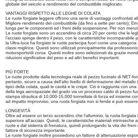
globale del veicolo e rendimento del combustibile migliorato.
VANTAGGI RISPETTO ALLE LEGHE DI COLATA
Le ruote forgiate leggere offrono una serie di vantaggi confrontati all
Migliore rendimento del combustibile (da fino a sette per cento); Emis
lunga per le componenti ed i freni della sospensione; Per non me
Le ruote forgiate sono un accendino di circa 20 per cento che le le
l'acciaio spinge dentro il peso, con le caratteristiche incomparabile 
la Ultra-luce ha forgiato le ruote partecipa fuori come una categoria
classi miglirice. Questi sono utilizzati principalmente dai professioni
motorsports/di corsa. Questi inoltre sono selezionati da grazie mondia
riduzioni significative del peso e ad altri benefici importanti.
KIPARDO ha forgiato gli orli a 18 pollici ad a 24 pollici progetta le ruo
PIÙ FORTE
Le ruote prodotte dalla tecnologia reale di pezzo fucinato di NET-f
pertanto, sicuro a causa dell'alto livello di deformazione del metallo
tipici della colata, quali le cavità e le crepe. Ciò è raggiunta con una
della lega aerospaziale del grado via un processo caldo di pezzo fu
stampa idraulica di 10,000-15,000 tonnellate di forza ed insieme co
ad impatto improvviso, una ruota forgiata non si fende e può essere
LONGEVITÀ
Oltre ad essere un terzo accendino che l'alluminio, la ruota forgiata ha 
superiore all'acciaio. Quindi, le caratteristiche materiali intrinseche
ruote e dal sistema di frenatura, quindi prolungando la vita dei freni 
fattore di sicurezza importante.
Le ruote forgiate inoltre possiedono un fattore di attenuazione esp