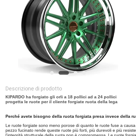
PRIVACY
POLICY
Descrizione di prodotto
KIPARDO ha forgiato gli orli a 18 pollici ad a 24 pollici
progetta le ruote per il cliente forgiate ruota della lega
Perché avete bisogno della ruota forgiata presa invece della r
Le ruote forgiate sono meno porose di quanto le ruote fuse a causa 
pezzo fucinato rende queste ruote più forti, più durevoli e più resist
l'integrità strutturale della ruota non è compromessa. Le ruote forg