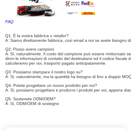
FAQ
KIPARDO forgiato borda a 18 pollici ad a 24 pollici progetta le ruote p
KIPARDO ha forgiato gli orli a 18 pollici ad a 24 pollici progetta le ruo
Q1: È la vostra fabbrica o retailor?
A: Siamo direttamente fabbrica, così email a noi se avete bisogno di
Q2: Posso avere campioni
A: Sì, naturalmente. Il costo del campione può essere rimborsato se
dirmi le informazioni di contatto del destinatario ed il codice fiscale 
calcoleremo per voi, trasporto pagato anticipatamente.
Q3: Possiamo stampare il nostro logo su?
A: Sì, naturalmente, ma la quantità ha bisogno di fino a doppio MO
Q4: Potete progettare un nuovo prodotto per noi?
A: Sì, possiamo progettare e produrre i prodotti per voi, appena diaci 
Q5: Sostenete ODM/OEM?
A: Sì, ODM/OEM di sostegno
KIPARDO ha forgiato gli orli a 18 pollici ad a 24 pollici progetta le ruo