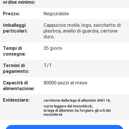
ordine minimo:
CONTROLLO
DI
Prezzo:
Negoziabile
QUALITÀ
Imballaggi
Cappuccio molle, logo, sacchetto di
particolari:
plastica, anello di guardia, cartone
duro.
CONTATTICI
Tempi di
35 giorni
consegna:
RICHIEDA
Termini di
T/T
UNA
pagamento:
CITAZIONE
Capacità di
80000 pezzi al mese
alimentazione:
MAPPA
Evidenziare:
,
cerchione della lega di alluminio 6061 t6
,
DEL
ruote leggere del monoblock
la lega di alluminio ha forgiato gli orli del
monoblock
SITO