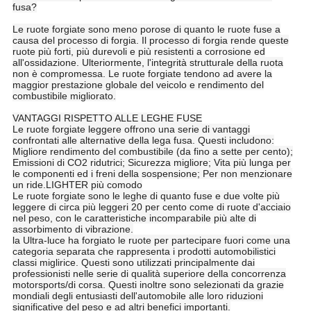
fusa?
Le ruote forgiate sono meno porose di quanto le ruote fuse a
causa del processo di forgia. Il processo di forgia rende queste
ruote più forti, più durevoli e più resistenti a corrosione ed
all'ossidazione. Ulteriormente, l'integrità strutturale della ruota
non è compromessa. Le ruote forgiate tendono ad avere la
maggior prestazione globale del veicolo e rendimento del
combustibile migliorato.
VANTAGGI RISPETTO ALLE LEGHE FUSE
Le ruote forgiate leggere offrono una serie di vantaggi
confrontati alle alternative della lega fusa. Questi includono:
Migliore rendimento del combustibile (da fino a sette per cento);
Emissioni di CO2 ridutrici; Sicurezza migliore; Vita più lunga per
le componenti ed i freni della sospensione; Per non menzionare
un ride.LIGHTER più comodo
Le ruote forgiate sono le leghe di quanto fuse e due volte più
leggere di circa più leggeri 20 per cento come di ruote d'acciaio
nel peso, con le caratteristiche incomparabile più alte di
assorbimento di vibrazione.
la Ultra-luce ha forgiato le ruote per partecipare fuori come una
categoria separata che rappresenta i prodotti automobilistici
classi miglirice. Questi sono utilizzati principalmente dai
professionisti nelle serie di qualità superiore della concorrenza
motorsports/di corsa. Questi inoltre sono selezionati da grazie
mondiali degli entusiasti dell'automobile alle loro riduzioni
significative del peso e ad altri benefici importanti.