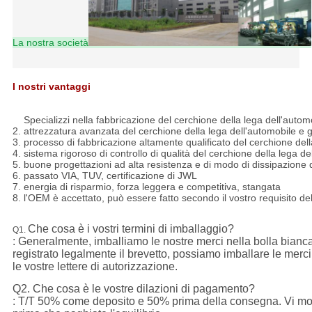
La nostra società
I nostri vantaggi
L'abitudine di KIPARDO a 16 pollici a monoblock di alluminio a 23 po
TS16949
1.
Specializzi nella fabbricazione del cerchione della lega dell'autom
2. attrezzatura avanzata del cerchione della lega dell'automobile e 
3. processo di fabbricazione altamente qualificato del cerchione dell
4. sistema rigoroso di controllo di qualità del cerchione della lega de
5. buone progettazioni ad alta resistenza e di modo di dissipazione d
6. passato VIA, TUV, certificazione di JWL
7. energia di risparmio, forza leggera e competitiva, stangata
8. l'OEM è accettato, può essere fatto secondo il vostro requisito del
Che cosa è i vostri termini di imballaggio?
Q1.
: Generalmente, imballiamo le nostre merci nella bolla bianca
registrato legalmente il brevetto, possiamo imballare le merci
le vostre lettere di autorizzazione.
Q2. Che cosa è le vostre dilazioni di pagamento?
: T/T 50% come deposito e 50% prima della consegna. Vi mostr