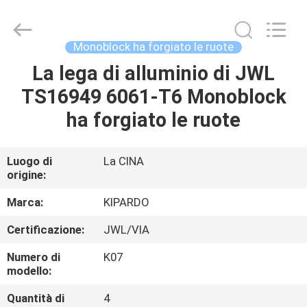
2026
Shanghai
Rimax
Industry
Co.,Ltd.
Monoblock ha forgiato le ruote
All
Rights
La lega di alluminio di JWL
CASA
Reserved.
TS16949 6061-T6 Monoblock
PRODOTTI
ha forgiato le ruote
CIRCA
Luogo di
La CINA
origine:
NOI
Marca:
KIPARDO
GIRO
Certificazione:
JWL/VIA
DELLA
Numero di
K07
FABBRICA
modello:
Quantità di
4