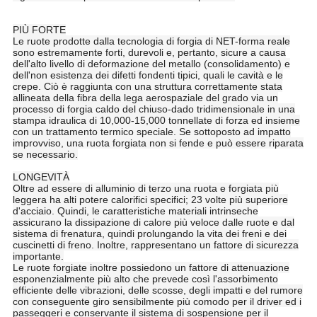
PIÙ FORTE
Le ruote prodotte dalla tecnologia di forgia di NET-forma reale
sono estremamente forti, durevoli e, pertanto, sicure a causa
dell'alto livello di deformazione del metallo (consolidamento) e
dell'non esistenza dei difetti fondenti tipici, quali le cavità e le
crepe. Ciò è raggiunta con una struttura correttamente stata
allineata della fibra della lega aerospaziale del grado via un
processo di forgia caldo del chiuso-dado tridimensionale in una
stampa idraulica di 10,000-15,000 tonnellate di forza ed insieme
con un trattamento termico speciale. Se sottoposto ad impatto
improvviso, una ruota forgiata non si fende e può essere riparata
se necessario.
LONGEVITÀ
Oltre ad essere di alluminio di terzo una ruota e forgiata più
leggera ha alti potere calorifici specifici; 23 volte più superiore
d'acciaio. Quindi, le caratteristiche materiali intrinseche
assicurano la dissipazione di calore più veloce dalle ruote e dal
sistema di frenatura, quindi prolungando la vita dei freni e dei
cuscinetti di freno. Inoltre, rappresentano un fattore di sicurezza
importante.
Le ruote forgiate inoltre possiedono un fattore di attenuazione
esponenzialmente più alto che prevede così l'assorbimento
efficiente delle vibrazioni, delle scosse, degli impatti e del rumore
con conseguente giro sensibilmente più comodo per il driver ed i
passeggeri e conservante il sistema di sospensione per il