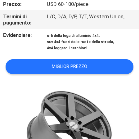
CONTROLLO
Prezzo:
USD 60-100/piece
DI
Termini di
L/C, D/A, D/P, T/T, Western Union,
pagamento:
QUALITÀ
Evidenziare:
,
orli della lega di alluminio 4x4
,
suv 4x4 fuori dalle ruote della strada
CONTATTICI
4x4 leggero i cerchioni
RICHIEDA
MIGLIOR PREZZO
UNA
CITAZIONE
MAPPA
DEL
SITO