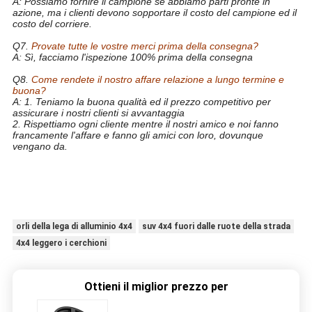
A: Possiamo fornire il campione se abbiamo parti pronte in
azione, ma i clienti devono sopportare il costo del campione ed il
costo del corriere.
Q7.
Provate tutte le vostre merci prima della consegna?
A: Sì, facciamo l'ispezione 100% prima della consegna
Q8.
Come rendete il nostro affare relazione a lungo termine e
buona?
A: 1. Teniamo la buona qualità ed il prezzo competitivo per
assicurare i nostri clienti si avvantaggia
2.
Rispettiamo ogni cliente mentre il nostri amico e noi fanno
francamente l'affare e fanno gli amici con loro, dovunque
vengano da.
ruota fuori strada di alluminio della lega 4X4 della ruota di
automobile di SUV della ruota della lega di 17*9.0j 20*9.0j
orli della lega di alluminio 4x4
suv 4x4 fuori dalle ruote della strada
4x4 leggero i cerchioni
Ottieni il miglior prezzo per