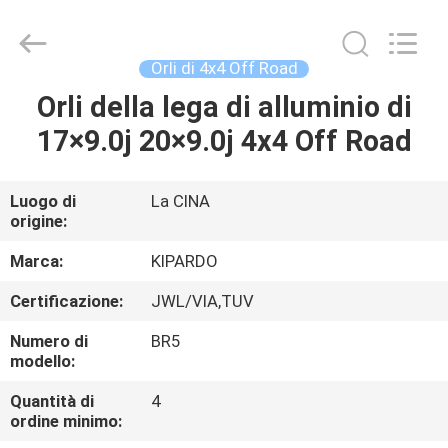
2026
Shanghai
Rimax
Industry
Co.,Ltd.
Orli di 4x4 Off Road
All
Rights
Orli della lega di alluminio di
CASA
Reserved.
17×9.0j 20×9.0j 4x4 Off Road
PRODOTTI
Luogo di
La CINA
origine:
CIRCA
NOI
Marca:
KIPARDO
Certificazione:
JWL/VIA,TUV
GIRO
Numero di
BR5
DELLA
modello:
FABBRICA
Quantità di
4
ordine minimo: