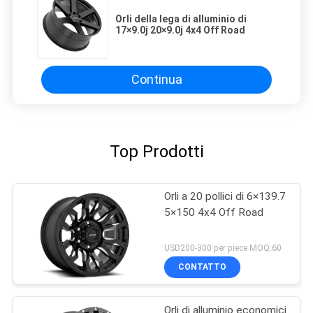
Orli della lega di alluminio di
17×9.0j 20×9.0j 4x4 Off Road
Continua
Top Prodotti
Orli a 20 pollici di 6×139.7
5×150 4x4 Off Road
USD200-300 per piece MOQ:60
CONTATTO
Orli di alluminio economici