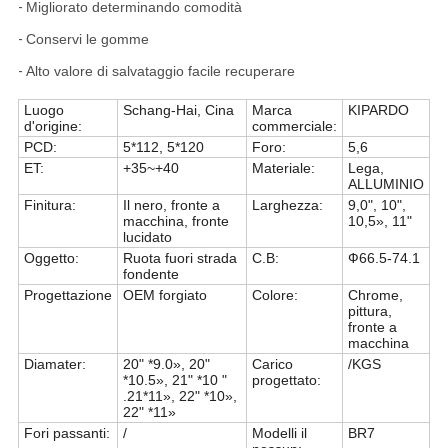
-
Migliorato determinando comodità
-
Conservi le gomme
-
Alto valore di salvataggio facile recuperare
Luogo
Schang-Hai, Cina
Marca
KIPARDO
d'origine:
commerciale:
PCD:
5*112, 5*120
Foro:
5,6
ET:
+35~+40
Materiale:
Lega,
ALLUMINIO
Finitura:
Il nero, fronte a
Larghezza:
9,0", 10",
macchina, fronte
10,5», 11"
lucidato
Oggetto:
Ruota fuori strada
C.B:
Ф66.5-74.1
fondente
Progettazione
OEM forgiato
Colore:
Chrome,
pittura,
fronte a
macchina
Diamater:
20" *9.0», 20"
Carico
/KGS
*10.5», 21" *10 "
progettato:
.21*11», 22" *10»,
22" *11»
Fori passanti:
/
Modelli il
BR7