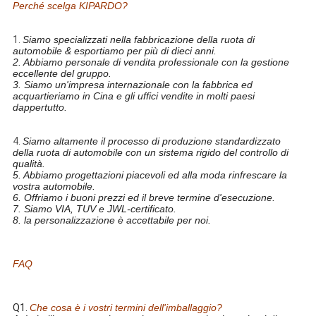
Perché scelga KIPARDO?
ruota fuori strada di alluminio della lega 4X4 della ruota di
automobile di SUV della ruota della lega di 17*9.0j 20*9.0j
1.
Siamo specializzati nella fabbricazione della ruota di
automobile & esportiamo per più di dieci anni.
2. Abbiamo personale di vendita professionale con la gestione
eccellente del gruppo.
3. Siamo un'impresa internazionale con la fabbrica ed
acquartieriamo in Cina e gli uffici vendite in molti paesi
dappertutto.
ruota fuori strada di alluminio della lega 4X4 della ruota di
automobile di SUV della ruota della lega di 17*9.0j 20*9.0j
4.
Siamo altamente il processo di produzione standardizzato
della ruota di automobile con un sistema rigido del controllo di
qualità.
5. Abbiamo progettazioni piacevoli ed alla moda rinfrescare la
vostra automobile.
6. Offriamo i buoni prezzi ed il breve termine d'esecuzione.
7. Siamo VIA, TUV e JWL-certificato.
8. la personalizzazione è accettabile per noi.
ruota fuori strada di alluminio della lega 4X4 della ruota di
automobile di SUV della ruota della lega di 17*9.0j 20*9.0j
FAQ
ruota fuori strada di alluminio della lega 4X4 della ruota di
automobile di SUV della ruota della lega di 17*9.0j 20*9.0j
Q1.
Che cosa è i vostri termini dell'imballaggio?