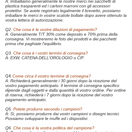
A: Imballiamo generalmente le nostre merci nei sacchetti di
plastica trasparenti ed i cartoni marroni con gli accessori
protettivi. Se avete registrato legalmente il brevetto, possiamo
imballare le merci in vostre scatole bollate dopo avere ottenuto la
vostra lettera di autorizzazione.
Q2.
Che cosa è le vostre dilazioni di pagamento?
A: Generalmente T/T 30% come deposito e 70% prima della
consegna. Vi mostreremo le foto dei prodotti e dei pacchetti
prima che paghiate l'equilibrio.
Q3.
Che cosa è i vostri termini di consegna?
A: EXW, CATENA DELL'OROLOGIO o CIF.
ruota fuori strada di alluminio della lega 4X4 della ruota di
automobile di SUV della ruota della lega di 17*9.0j 20*9.0j
Q4.
Come circa il vostro termine di consegna?
A: Richiederà generalmente i 30 giorni dopo la ricezione del
vostro pagamento anticipato. Il termine di consegna specifico
dipende dagli oggetti e dalla quantità di vostro ordine. Per ordine
di riserva, richiederà i 7 giorni dopo la ricezione del vostro
pagamento anticipato.
Q5.
Potete produrre secondo i campioni?
A: Sì, possiamo produrre dai vostri campioni o disegni tecnici.
Possiamo sviluppare le muffe ed i dispositivi.
Q6.
Che cosa è la vostra politica del campione?