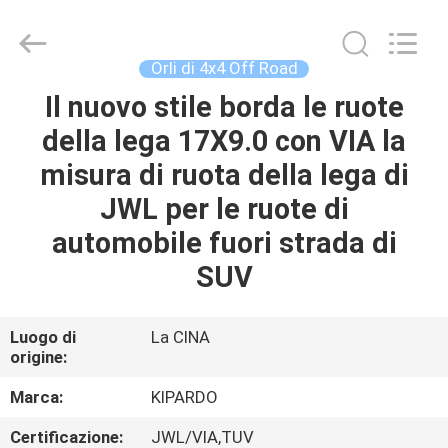
2026
Shanghai
Rimax
Industry
Co.,Ltd.
Orli di 4x4 Off Road
All
Rights
Il nuovo stile borda le ruote
CASA
Reserved.
della lega 17X9.0 con VIA la
PRODOTTI
misura di ruota della lega di
JWL per le ruote di
CIRCA
automobile fuori strada di
NOI
SUV
GIRO
Luogo di
La CINA
origine:
DELLA
FABBRICA
Marca:
KIPARDO
Certificazione:
JWL/VIA,TUV