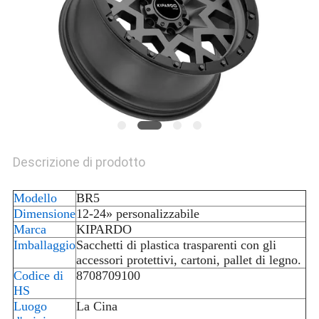
PRIVACY
POLICY
Descrizione di prodotto
Modello
BR5
Dimensione
12-24» personalizzabile
Marca
KIPARDO
Imballaggio
Sacchetti di plastica trasparenti con gli
accessori protettivi, cartoni, pallet di legno.
Codice di
8708709100
HS
Luogo
La Cina