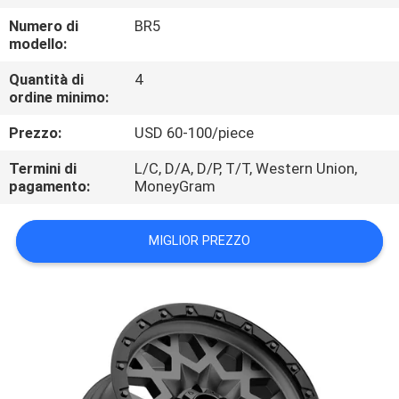
CONTROLLO
Numero di
BR5
DI
modello:
QUALITÀ
Quantità di
4
ordine minimo:
CONTATTICI
Prezzo:
USD 60-100/piece
Termini di
L/C, D/A, D/P, T/T, Western Union,
RICHIEDA
pagamento:
MoneyGram
UNA
MIGLIOR PREZZO
CITAZIONE
MAPPA
DEL
SITO