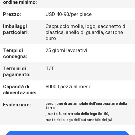
ordine minimo:
CONTROLLO
DI
Prezzo:
USD 40-90/per piece
QUALITÀ
Imballaggi
Cappuccio molle, logo, sacchetto di
particolari:
plastica, anello di guardia, cartone
duro.
CONTATTICI
Tempi di
25 giorni lavorativi
consegna:
RICHIEDA
Termini di
T/T
UNA
pagamento:
CITAZIONE
Capacità di
80000 pezzi al mese
alimentazione:
MAPPA
Evidenziare:
cerchione di automobile dell'incrociatore della
terra
DEL
,
,
ruote fuori strada della lega 5×150
ruote della lega dell'automobile del jwl
SITO