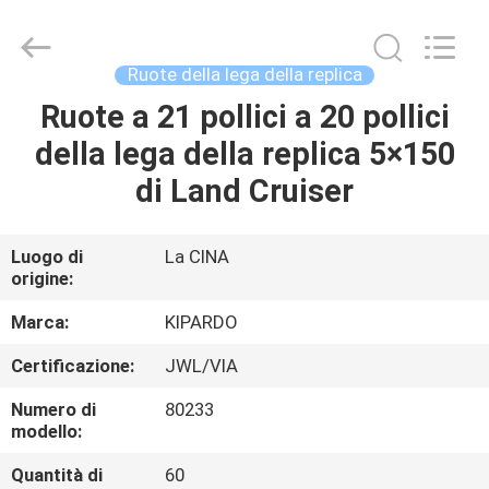
2026
Shanghai
Rimax
Industry
Co.,Ltd.
Ruote della lega della replica
All
Rights
Ruote a 21 pollici a 20 pollici
CASA
Reserved.
della lega della replica 5×150
PRODOTTI
di Land Cruiser
CIRCA
Luogo di
La CINA
origine:
NOI
Marca:
KIPARDO
GIRO
Certificazione:
JWL/VIA
DELLA
Numero di
80233
FABBRICA
modello:
Quantità di
60