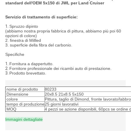
standard dell'OEM 5x150 di JWL per Land Cruiser
Servizio di trattamento di superficie:
1.
Spruzzo dipinto
(abbiamo nostra propria fabbrica di pittura, abbiamo più poi 60
opzioni di colore)
2. finestra di Millled
3. superficie della fibra del carbonio.
Specifiche
1.
Fornitura a dappertutto.
2.
Fornitore professionale dei ricambi auto di prestazione.
3.
Prodotto brevettato.
nome di prodotto
80233
Dimensione
20x8.5 21x8.5 5x150
colore
Pittura, taglio di Dimond, fronte lavorato/labb
tempo di produzione
25 giorni lavorativi
MOQ
4 pezzi se azione disponibili, 60pcs se ordine 
Immagini dettagliate