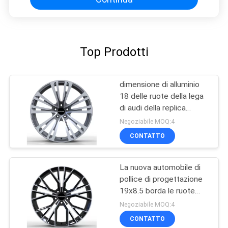
Top Prodotti
dimensione di alluminio
18 delle ruote della lega
di audi della replica
dell'automobile di
Negoziabile MOQ:4
5x114.3 5x120 19 20
CONTATTO
La nuova automobile di
pollice di progettazione
19x8.5 borda le ruote
della lega di mercato
Negoziabile MOQ:4
degli accessori di audi
CONTATTO
della replica di PCD