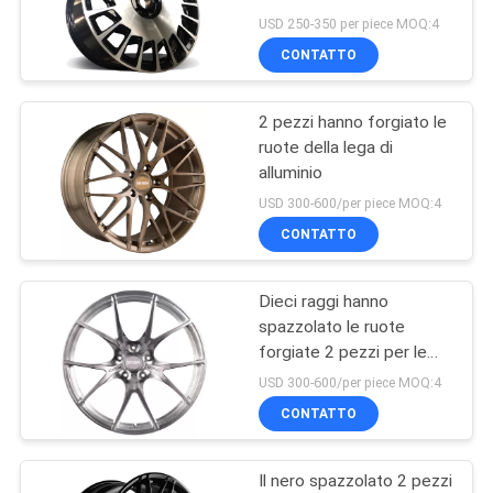
di mercato degli
PRIVACY
USD 250-350 per piece MOQ:4
accessori della lega
CONTATTO
POLICY
T6061 del foro
70
all'ingrosso della
Ruote di MAG di
porcellana 5
2 pezzi hanno forgiato le
ruote della lega di
mercato degli
alluminio
accessori
USD 300-600/per piece MOQ:4
CONTATTO
Dieci raggi hanno
88
spazzolato le ruote
forgiate 2 pezzi per le
orli di 4x4 Off Road
automobili di lusso
USD 300-600/per piece MOQ:4
CONTATTO
Il nero spazzolato 2 pezzi