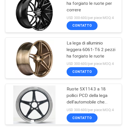
ha forgiato le ruote per
correre
6
USD 300-600/per piece MOQ:4
Monoblock ha
CONTATTO
forgiato le ruote
La lega di alluminio
leggera 6061-T6 2 pezzi
ha forgiato le ruote
USD 300-600/per piece MOQ:4
CONTATTO
7
2 pezzi hanno
Ruote 5X114.3 a 18
pollici PCD della lega
forgiato le ruote
dell'automobile che
corrono la ruota forgiata
USD 300-600/per piece MOQ:4
dell'alluminio di
CONTATTO
progettazione