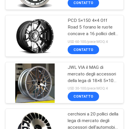
CONTROLLO
CONTATTO
DI
PCD 5×150 4×4 Off
QUALITÀ
10
Road 5 forano le ruote
concave a 16 pollici della
Ruote della lega
CONTATTICI
lega
USD 60-100/piece MOQ:4
formate flusso
CONTATTO
RICHIEDA
JWL VIA il MAG di
UNA
mercato degli accessori
CITAZIONE
della lega di 18×8 5×100
47
5×112 5×120 spinge
USD 30-100/piece MOQ:4
Ruote della lega
MAPPA
CONTATTO
DEL
della replica
cerchioni a 20 pollici della
SITO
lega di mercato degli
accessori dell'automobile